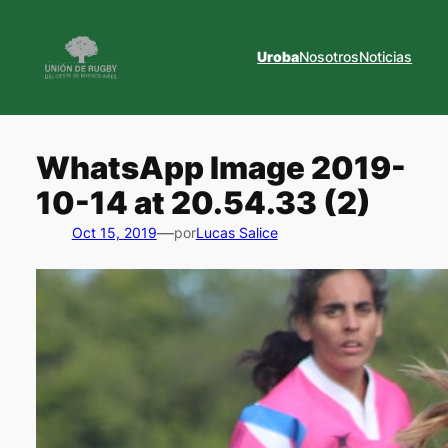
Saltar
al
Uroba
Nosotros
Noticias
contenido
WhatsApp Image 2019-
10-14 at 20.54.33 (2)
—
Oct 15, 2019
por
Lucas Salice