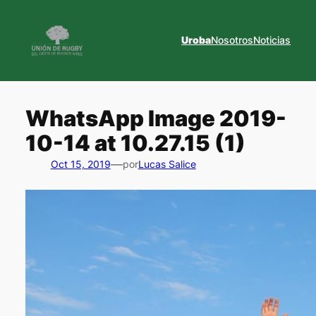
Saltar
al
Uroba
Nosotros
Noticias
contenido
WhatsApp Image 2019-
10-14 at 10.27.15 (1)
—
Oct 15, 2019
por
Lucas Salice