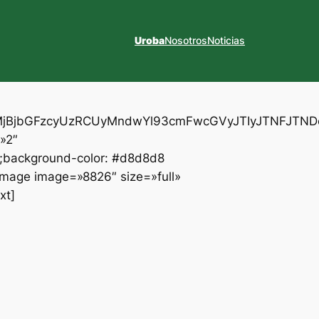
Uroba
Nosotros
Noticias
XYlMjBjbGFzcyUzRCUyMndwYl93cmFwcGVyJTIyJTNFJ
»2″
t;background-color: #d8d8d8
_image image=»8826″ size=»full»
xt]