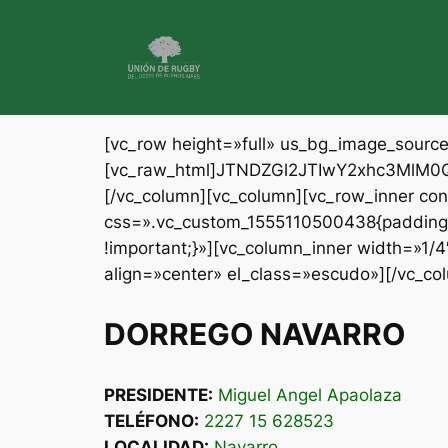
Saltar
al
contenido
[vc_row height=»full» us_bg_image_sour
[vc_raw_html]JTNDZGl2JTIwY2xhc3Ml
[/vc_column][vc_column][vc_row_inner c
css=».vc_custom_1555110500438{padding-t
!important;}»][vc_column_inner width=»1/
align=»center» el_class=»escudo»][/vc_co
DORREGO NAVARRO
PRESIDENTE:
Miguel Angel Apaolaza
TELÉFONO:
2227 15 628523
LOCALIDAD:
Navarro