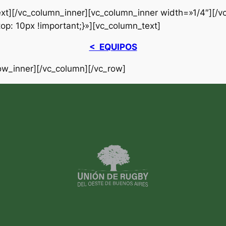
ext][/vc_column_inner][vc_column_inner width=»1/4″][/
: 10px !important;}»][vc_column_text]
< EQUIPOS
ow_inner][/vc_column][/vc_row]