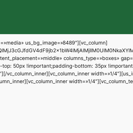
ce=»media» us_bg_image=»8489″][vc_column]
M0QlMjJ3cGJfdGV4dF9jb2x1bW4lMjAlMjIlM0UlM0Nka
ontent_placement=»middle» columns_type=»boxes» gap=
op: 50px !important;padding-bottom: 35px !importan
4″][/vc_column_inner][vc_column_inner width=»1/4″][us
lumn_inner][vc_column_inner width=»1/4″][vc_column_te