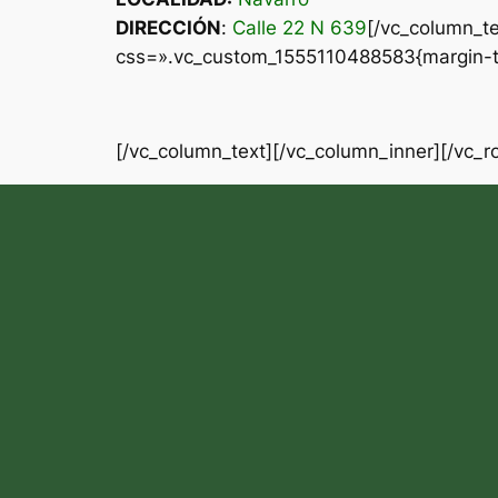
DIRECCIÓN
:
Calle 22 N 639
[/vc_column_t
css=».vc_custom_1555110488583{margin-top
[/vc_column_text][/vc_column_inner][/vc_r