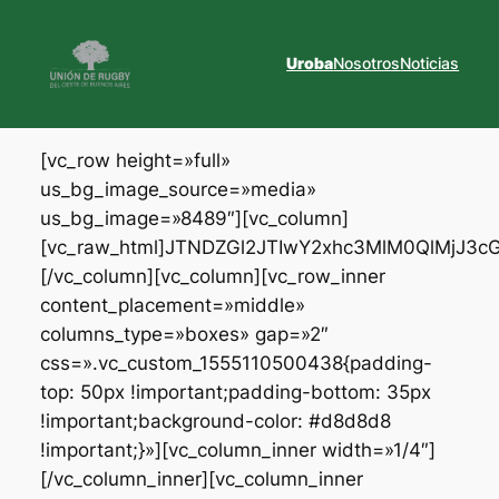
Saltar
al
Uroba
Nosotros
Noticias
contenido
[vc_row height=»full»
us_bg_image_source=»media»
us_bg_image=»8489″][vc_column]
[vc_raw_html]JTNDZGl2JTIwY2xhc3MlM0QlMjJ
[/vc_column][vc_column][vc_row_inner
content_placement=»middle»
columns_type=»boxes» gap=»2″
css=».vc_custom_1555110500438{padding-
top: 50px !important;padding-bottom: 35px
!important;background-color: #d8d8d8
!important;}»][vc_column_inner width=»1/4″]
[/vc_column_inner][vc_column_inner