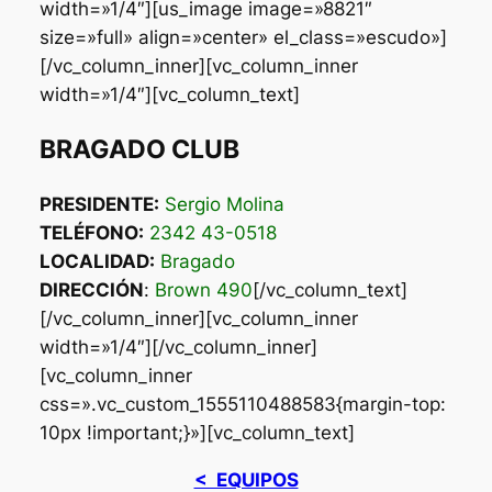
width=»1/4″][us_image image=»8821″
size=»full» align=»center» el_class=»escudo»]
[/vc_column_inner][vc_column_inner
width=»1/4″][vc_column_text]
BRAGADO CLUB
PRESIDENTE:
Sergio Molina
TELÉFONO:
2342 43-0518
LOCALIDAD:
Bragado
DIRECCIÓN
:
Brown 490
[/vc_column_text]
[/vc_column_inner][vc_column_inner
width=»1/4″][/vc_column_inner]
[vc_column_inner
css=».vc_custom_1555110488583{margin-top:
10px !important;}»][vc_column_text]
< EQUIPOS